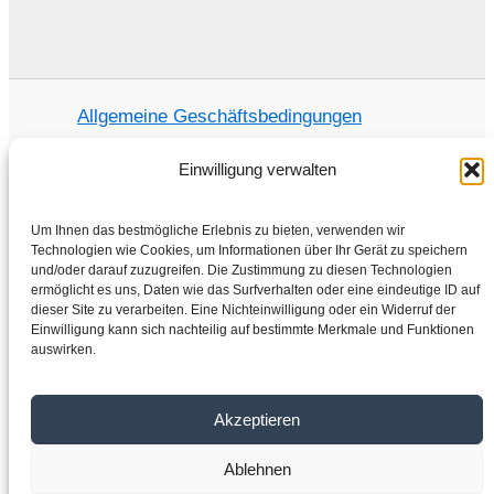
Allgemeine Geschäftsbedingungen
Datenschutzrichtlinie
Einwilligung verwalten
Um Ihnen das bestmögliche Erlebnis zu bieten, verwenden wir
Technologien wie Cookies, um Informationen über Ihr Gerät zu speichern
Home
und/oder darauf zuzugreifen. Die Zustimmung zu diesen Technologien
ermöglicht es uns, Daten wie das Surfverhalten oder eine eindeutige ID auf
Shop
dieser Site zu verarbeiten. Eine Nichteinwilligung oder ein Widerruf der
Elektromotoren
Einwilligung kann sich nachteilig auf bestimmte Merkmale und Funktionen
auswirken.
Frequenzumrichter
Getriebe
Über uns
Akzeptieren
Kontakt
Ablehnen