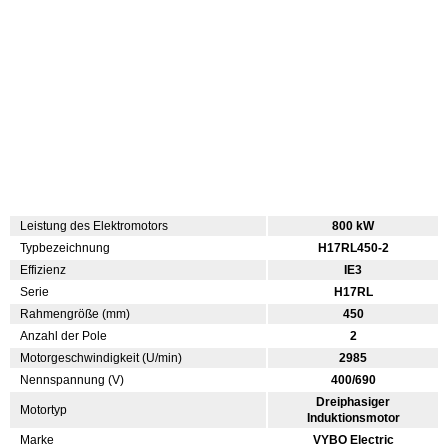
Leistung des Elektromotors
800 kW
Typbezeichnung
H17RL450-2
Effizienz
IE3
Serie
H17RL
Rahmengröße (mm)
450
Anzahl der Pole
2
Motorgeschwindigkeit (U/min)
2985
Nennspannung (V)
400/690
Dreiphasiger
Motortyp
Induktionsmotor
Marke
VYBO Electric