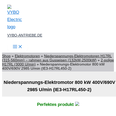
Zum
Inhalt
springen
VYBO-ANTRIEBE.DE
Shop
»
Elektromotoren
»
Niederspannungs-Elektromotoren H17RL
(315-560mm) – rahmen aus Gusseisen (132kW-2500kW)
»
2-polige
H17RL (3000 U/min)
»
Niederspannungs-Elektromotor 800 kW
400V/690V 2985 U/min (IE3-H17RL450-2)
Niederspannungs-Elektromotor 800 kW 400V/690V
2985 U/min (IE3-H17RL450-2)
Perfektes produkt