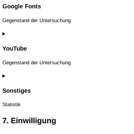
service
Google Fonts
wordfence
Gegenstand der Untersuchung
Consent
to
service
YouTube
google-
fonts
Gegenstand der Untersuchung
Consent
to
service
Sonstiges
youtube
Statistik
Consent
7. Einwilligung
to
service