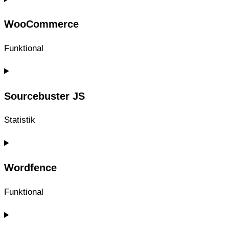
to
service
WooCommerce
wordpress
Funktional
Consent
to
service
Sourcebuster JS
woocommerce
Statistik
Consent
to
service
Wordfence
sourcebuster-
js
Funktional
Consent
to