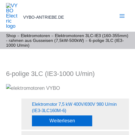
Zum
Inhalt
VYBO-ANTRIEBE.DE
springen
Shop
»
Elektromotoren
»
Elektromotoren 3LC-IE3 (160-355mm)
- rahmen aus Gusseisen (7,5kW-500kW)
»
6-polige 3LC (IE3-
1000 U/min)
6-polige 3LC (IE3-1000 U/min)
Elektromotor 7,5 kW 400V/690V 980 U/min
(IE3-3LC160M-6)
Weiterlesen