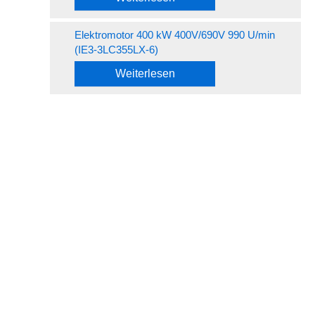
Elektromotor 400 kW 400V/690V 990 U/min
(IE3-3LC355LX-6)
Weiterlesen