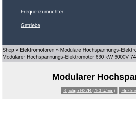
Frequenzumrichter
Getriebe
Suchen
Shop
»
Elektromotoren
»
Modulare Hochspannungs-Elektr
Modularer Hochspannungs-Elektromotor 630 kW 6000V 74
Modularer Hochspan
8-polige H27R (750 U/min)
Elektro