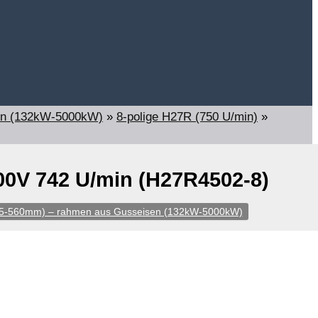
en (132kW-5000kW)
»
8-polige H27R (750 U/min)
»
0V 742 U/min (H27R4502-8)
15-560mm) – rahmen aus Gusseisen (132kW-5000kW)