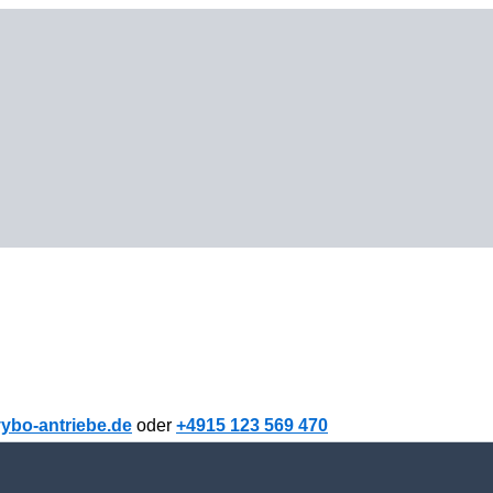
ybo-antriebe.de
oder
+4915 123 569 470