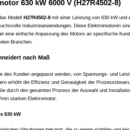
otor 630 kW 6000 V (H27R4502-8)
 das Modell
H27R4502-8
mit einer Leistung von 630 kW und 
uchsvolle Industrieanwendungen. Diese Elektromotoren sind a
tet eine einfache Anpassung des Motors an spezifische Kun
ielen Branchen.
neidert nach Maß
e des Kunden angepasst werden, von Spannungs- und Leistung
rn erhöht die Effizienz und Genauigkeit der Prozesssteueru
e durch den gesamten Prozess der Auswahl und Installation
/min starken Elektromotor.
rs 630 kW
imalen Vibrationen bekannt, die zu einem stabilen und leise