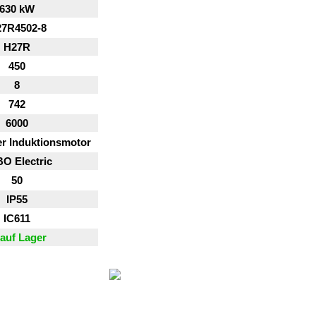
630 kW
7R4502-8
H27R
450
8
742
6000
er Induktionsmotor
O Electric
50
IP55
IC611
auf Lager