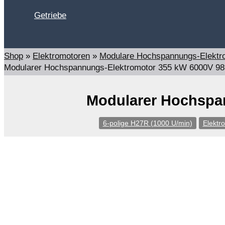
Getriebe
Suchen
Shop
»
Elektromotoren
»
Modulare Hochspannungs-Elektr
Modularer Hochspannungs-Elektromotor 355 kW 6000V 98
Modularer Hochspan
6-polige H27R (1000 U/min)
Elektr