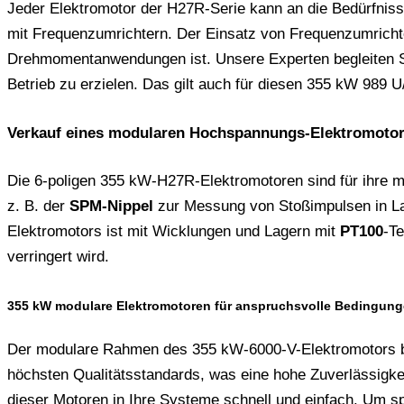
Jeder Elektromotor der H27R-Serie kann an die Bedürfniss
mit Frequenzumrichtern. Der Einsatz von Frequenzumrichte
Drehmomentanwendungen ist. Unsere Experten begleiten Si
Betrieb zu erzielen. Das gilt auch für diesen 355 kW 989 U
Verkauf eines modularen Hochspannungs-Elektromoto
Die 6-poligen 355 kW-H27R-Elektromotoren sind für ihre min
z. B. der
SPM-Nippel
zur Messung von Stoßimpulsen in Lag
Elektromotors ist mit Wicklungen und Lagern mit
PT100
-T
verringert wird.
355 kW modulare Elektromotoren für anspruchsvolle Bedingun
Der modulare Rahmen des 355 kW-6000-V-Elektromotors bes
höchsten Qualitätsstandards, was eine hohe Zuverlässigkei
dieser Motoren in Ihre Systeme schnell und einfach. Um spe