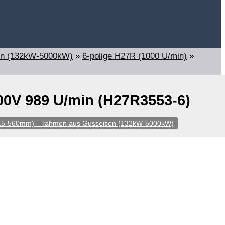
en (132kW-5000kW)
»
6-polige H27R (1000 U/min)
»
0V 989 U/min (H27R3553-6)
315-560mm) – rahmen aus Gusseisen (132kW-5000kW)