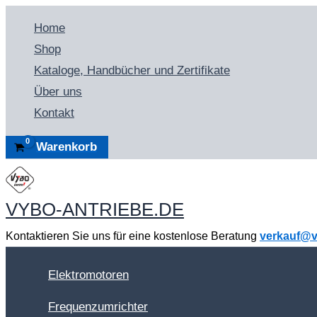
Zum
Home
Inhalt
Shop
springen
Kataloge, Handbücher und Zertifikate
Über uns
Kontakt
Warenkorb
VYBO-ANTRIEBE.DE
Kontaktieren Sie uns für eine kostenlose Beratung
verkauf@v
Elektromotoren
Frequenzumrichter