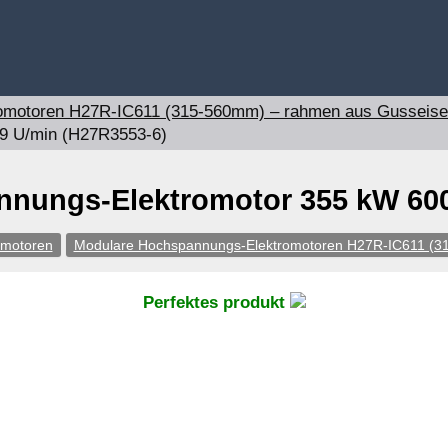
omotoren H27R-IC611 (315-560mm) – rahmen aus Gusseis
9 U/min (H27R3553-6)
nungs-Elektromotor 355 kW 600
omotoren
Modulare Hochspannungs-Elektromotoren H27R-IC611 (
Perfektes produkt