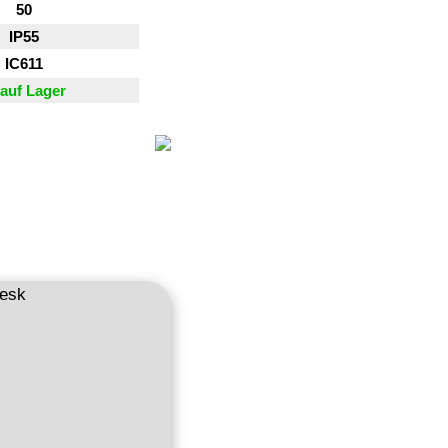
50
IP55
IC611
auf Lager