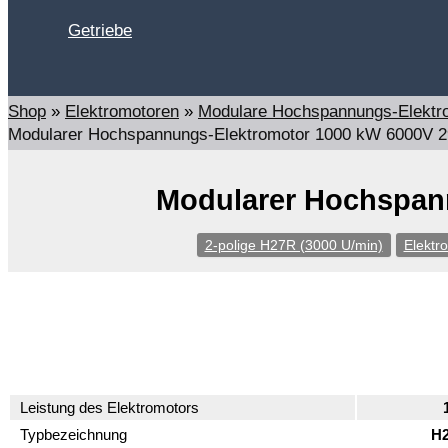
Getriebe
Suchen
Shop
»
Elektromotoren
»
Modulare Hochspannungs-Elektr
Modularer Hochspannungs-Elektromotor 1000 kW 6000V 2
Modularer Hochspann
2-polige H27R (3000 U/min)
Elektr
Leistung des Elektromotors
Typbezeichnung
H2