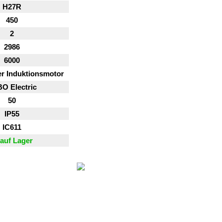
H27R
450
2
2986
6000
er Induktionsmotor
O Electric
50
IP55
IC611
auf Lager