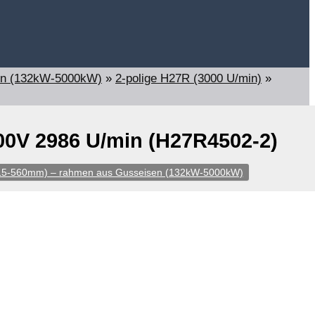
en (132kW-5000kW)
»
2-polige H27R (3000 U/min)
»
0V 2986 U/min (H27R4502-2)
315-560mm) – rahmen aus Gusseisen (132kW-5000kW)