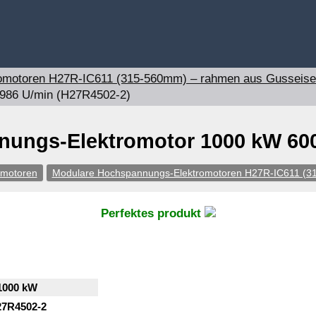
omotoren H27R-IC611 (315-560mm) – rahmen aus Gusseis
986 U/min (H27R4502-2)
ungs-Elektromotor 1000 kW 600
omotoren
Modulare Hochspannungs-Elektromotoren H27R-IC611 (
Perfektes produkt
1000 kW
7R4502-2