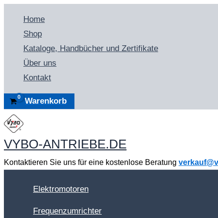
Zum
Home
Inhalt
Shop
springen
Kataloge, Handbücher und Zertifikate
Über uns
Kontakt
Warenkorb
VYBO-ANTRIEBE.DE
Kontaktieren Sie uns für eine kostenlose Beratung
verkauf@v
Elektromotoren
Frequenzumrichter