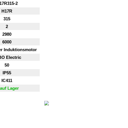
17R315-2
H17R
315
2
2980
6000
er Induktionsmotor
O Electric
50
IP55
IC411
auf Lager