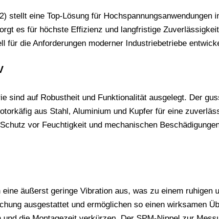
) stellt eine Top-Lösung für Hochspannungsanwendungen in 
gt es für höchste Effizienz und langfristige Zuverlässigkeit
ll für die Anforderungen moderner Industriebetriebe entwicke
V
sind auf Robustheit und Funktionalität ausgelegt. Der gus
orkäfig aus Stahl, Aluminium und Kupfer für eine zuverlässi
e Schutz vor Feuchtigkeit und mechanischen Beschädigungen
ine äußerst geringe Vibration aus, was zu einem ruhigen un
hung ausgestattet und ermöglichen so einen wirksamen Über
hen und die Montagezeit verkürzen. Der SPM-Nippel zur Mess