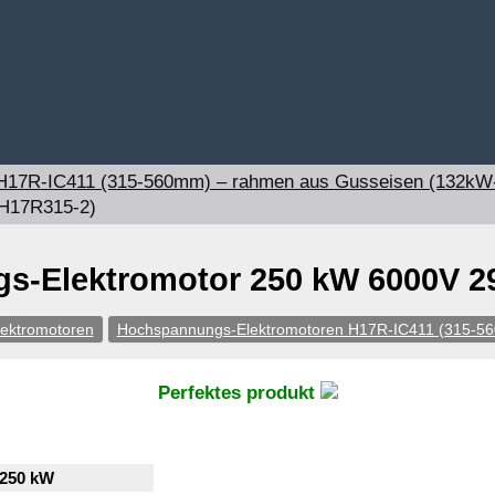
 H17R-IC411 (315-560mm) – rahmen aus Gusseisen (132k
(H17R315-2)
-Elektromotor 250 kW 6000V 29
lektromotoren
Hochspannungs-Elektromotoren H17R-IC411 (315-5
Perfektes produkt
250 kW