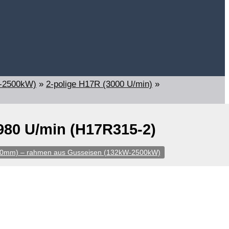
W-2500kW)
»
2-polige H17R (3000 U/min)
»
80 U/min (H17R315-2)
60mm) – rahmen aus Gusseisen (132kW-2500kW)