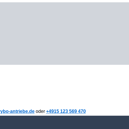
ybo-antriebe.de
oder
+4915 123 569 470