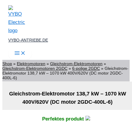
Zum
Inhalt
springen
VYBO-ANTRIEBE.DE
Shop
»
Elektromotoren
»
Gleichstrom-Elektromotoren
»
Gleichstrom-Elektromotoren 2GDC
»
6-polige 2GDC
»
Gleichstrom-
Elektromotor 138,7 kW – 1070 kW 400V/620V (DC motor 2GDC-
400L-6)
Gleichstrom-Elektromotor 138,7 kW – 1070 kW
400V/620V (DC motor 2GDC-400L-6)
Perfektes produkt