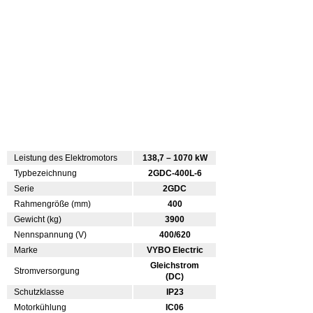
Leistung des Elektromotors
138,7 – 1070 kW
Typbezeichnung
2GDC-400L-6
Serie
2GDC
Rahmengröße (mm)
400
Gewicht (kg)
3900
Nennspannung (V)
400/620
Marke
VYBO Electric
Gleichstrom
Stromversorgung
(DC)
Schutzklasse
IP23
Motorkühlung
IC06