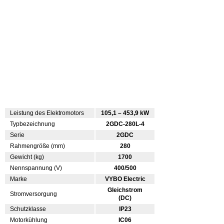
Leistung des Elektromotors
105,1 – 453,9 kW
Typbezeichnung
2GDC-280L-4
Serie
2GDC
Rahmengröße (mm)
280
Gewicht (kg)
1700
Nennspannung (V)
400/500
Marke
VYBO Electric
Gleichstrom
Stromversorgung
(DC)
Schutzklasse
IP23
Motorkühlung
IC06