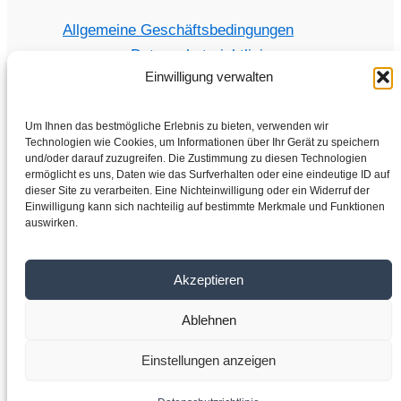
Allgemeine Geschäftsbedingungen
Datenschutzrichtlinie
Einwilligung verwalten
Um Ihnen das bestmögliche Erlebnis zu bieten, verwenden wir
Technologien wie Cookies, um Informationen über Ihr Gerät zu speichern
Home
und/oder darauf zuzugreifen. Die Zustimmung zu diesen Technologien
Shop
ermöglicht es uns, Daten wie das Surfverhalten oder eine eindeutige ID auf
dieser Site zu verarbeiten. Eine Nichteinwilligung oder ein Widerruf der
Elektromotoren
Einwilligung kann sich nachteilig auf bestimmte Merkmale und Funktionen
auswirken.
Frequenzumrichter
Getriebe
Über uns
Akzeptieren
Kontakt
Ablehnen
Copyright © 2026 VYBO-ANTRIEBE.DE
Einstellungen anzeigen