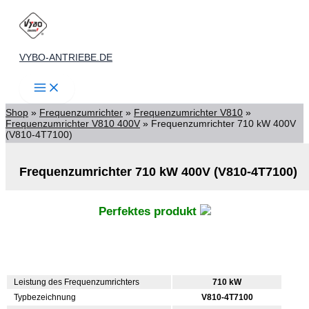
Zum
Inhalt
springen
VYBO-ANTRIEBE.DE
Shop
»
Frequenzumrichter
»
Frequenzumrichter V810
»
Frequenzumrichter V810 400V
»
Frequenzumrichter 710 kW 400V
(V810-4T7100)
Frequenzumrichter 710 kW 400V (V810-4T7100)
Perfektes produkt
Leistung des Frequenzumrichters
710 kW
Typbezeichnung
V810-4T7100