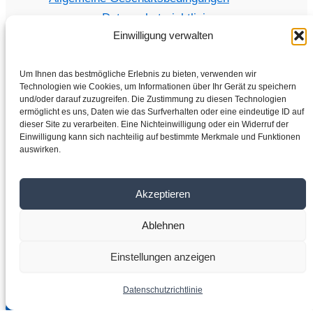
Datenschutzrichtlinie
Einwilligung verwalten
Um Ihnen das bestmögliche Erlebnis zu bieten, verwenden wir
Technologien wie Cookies, um Informationen über Ihr Gerät zu speichern
Home
und/oder darauf zuzugreifen. Die Zustimmung zu diesen Technologien
Shop
ermöglicht es uns, Daten wie das Surfverhalten oder eine eindeutige ID auf
dieser Site zu verarbeiten. Eine Nichteinwilligung oder ein Widerruf der
Elektromotoren
Einwilligung kann sich nachteilig auf bestimmte Merkmale und Funktionen
auswirken.
Frequenzumrichter
Getriebe
Über uns
Akzeptieren
Kontakt
Ablehnen
Copyright © 2026 VYBO-ANTRIEBE.DE
Einstellungen anzeigen
Datenschutzrichtlinie