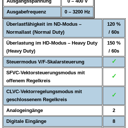
Ausgangsspannung
0 – 400 V
Ausgabefrequenz
0 – 3200 Hz
Überlastfähigkeit im ND-Modus –
120 %
Normallast (Normal Duty)
/ 60s
Überlastung im HD-Modus – Heavy Duty
150 %
(Heavy Duty)
/ 60s
✓
Steuermodus V/F-Skalarsteuerung
SFVC-Vektorsteuerungsmodus mit
✓
offenem Regelkreis
CLVC-Vektorregelungsmodus mit
✓
geschlossenem Regelkreis
Analogeingänge
2
Digitale Eingänge
8