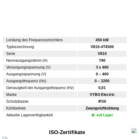
Leistung des Frequenzumrichters
450 kW
Typbezeichnung
V810-4T4500
Serie
V810
Nennausgangsstrom (A)
790
Versorgungsspannung (V)
3 x 400
Ausgangsspannung (V)
0 – 400
Ausgangsfrequenz (Hz)
0 – 3200
Genauigkeit der Ausgangsfrequenz (Hz)
0,01
Marke
VYBO Electric
Schutzklasse
IP20
Kühlbetrieb
Zwangsluftkühlung
Aktuelle Lagerverfügbarkeit
auf Lager
ISO-Zertifikate