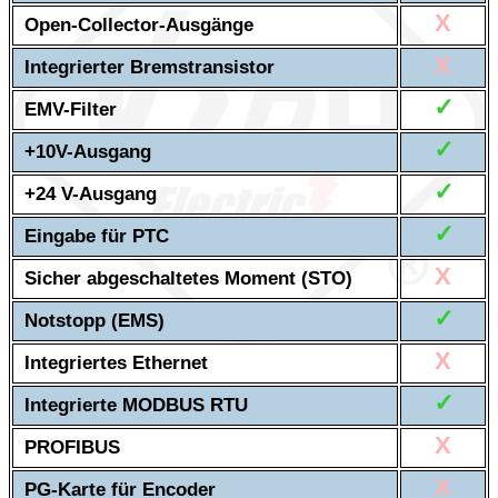
X
Open-Collector-Ausgänge
X
Integrierter Bremstransistor
✓
EMV-Filter
✓
+10V-Ausgang
✓
+24 V-Ausgang
✓
Eingabe für PTC
X
Sicher abgeschaltetes Moment (STO)
✓
Notstopp (EMS)
X
Integriertes Ethernet
✓
Integrierte MODBUS RTU
X
PROFIBUS
X
PG-Karte für Encoder