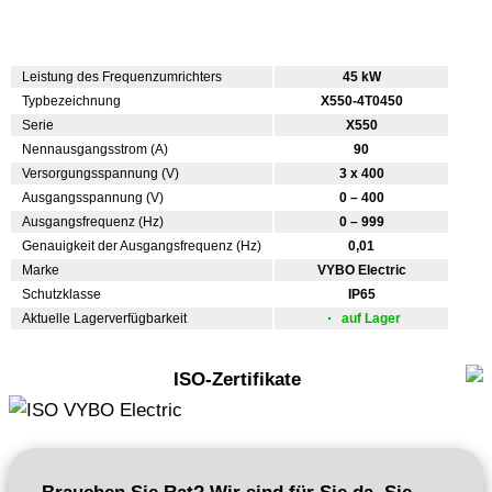
Leistung des Frequenzumrichters
45 kW
Typbezeichnung
X550-4T0450
Serie
X550
Nennausgangsstrom (A)
90
Versorgungsspannung (V)
3 x 400
Ausgangsspannung (V)
0 – 400
Ausgangsfrequenz (Hz)
0 – 999
Genauigkeit der Ausgangsfrequenz (Hz)
0,01
Marke
VYBO Electric
Schutzklasse
IP65
Aktuelle Lagerverfügbarkeit
auf Lager
ISO-Zertifikate