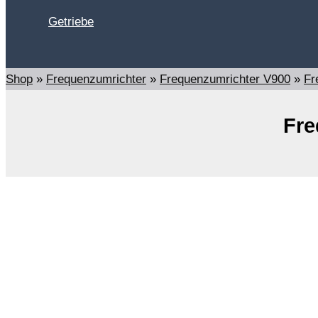
Getriebe
Suchen
Shop
»
Frequenzumrichter
»
Frequenzumrichter V900
»
Fr
Fre