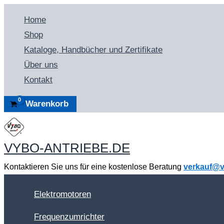
Zum
Home
Inhalt
Shop
springen
Kataloge, Handbücher und Zertifikate
Über uns
Kontakt
Warenkorb
VYBO-ANTRIEBE.DE
Kontaktieren Sie uns für eine kostenlose Beratung
verkauf@v
Elektromotoren
Frequenzumrichter