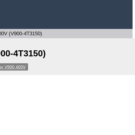
00V (V900-4T3150)
900-4T3150)
er V900 400V