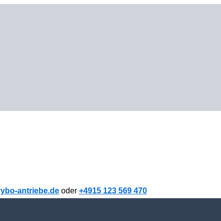
ybo-antriebe.de
oder
+4915 123 569 470