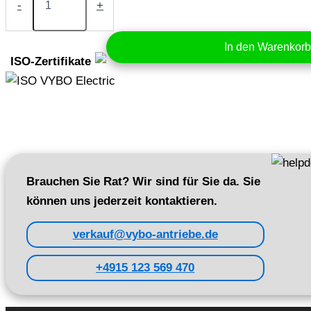
2,2
-
+
kW
400V
(A550
In den Warenkor
Plus-
ISO-Zertifikate
4T0022)
Menge
Brauchen Sie Rat? Wir sind für Sie da. Sie
können uns jederzeit kontaktieren.
verkauf@vybo-antriebe.de
+4915 123 569 470