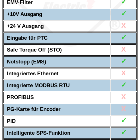
✓
EMV-Filter
✓
+10V Ausgang
X
+24 V Ausgang
✓
Eingabe für PTC
X
Safe Torque Off (STO)
✓
Notstopp (EMS)
X
Integriertes Ethernet
✓
Integrierte MODBUS RTU
X
PROFIBUS
X
PG-Karte für Encoder
✓
PID
✓
Intelligente SPS-Funktion