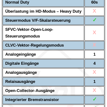
Normal Duty
60s
X
Überlastung im HD-Modus – Heavy Duty
✓
Steuermodus V/F-Skalarsteuerung
SFVC-Vektor-Open-Loop-
X
Steuerungsmodus
X
CLVC-Vektor-Regelungsmodus
Analogeingänge
1
Digitale Eingänge
4
X
Analogausgänge
Relaisausgänge
1
X
Open-Collector-Ausgänge
✓
Integrierter Bremstransistor