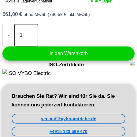
Aktuelle Lagerverfügbarkeit
auf Lager
661,00
€
ohne MwSt. (
786,59
€
inkl. MwSt.)
Frequenzumrichter
15
-
+
kW
400V
(A550
In den Warenkorb
Plus-
4T0150)
ISO-Zertifikate
Menge
Brauchen Sie Rat? Wir sind für Sie da. Sie
können uns jederzeit kontaktieren.
verkauf@vybo-antriebe.de
+4915 123 569 470