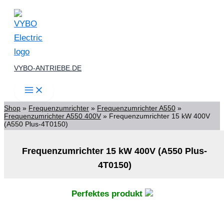
(A550
Zum
Plus-
4T0150)
Inhalt
Menge
springen
VYBO-ANTRIEBE.DE
Shop
»
Frequenzumrichter
»
Frequenzumrichter A550
»
Frequenzumrichter A550 400V
»
Frequenzumrichter 15 kW 400V
(A550 Plus-4T0150)
Frequenzumrichter 15 kW 400V (A550 Plus-
4T0150)
Perfektes produkt