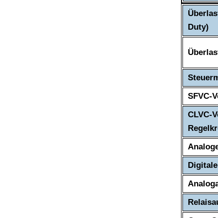
Überlas
Duty)
Überlas
Steuerm
SFVC-Ve
CLVC-V
Regelkr
Analog
Digital
Analog
Relais