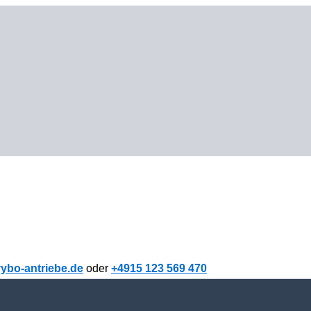
ybo-antriebe.de
oder
+4915 123 569 470