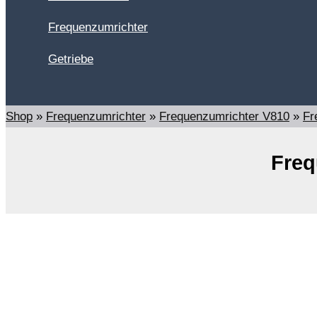
Frequenzumrichter
Getriebe
Suchen
Shop
»
Frequenzumrichter
»
Frequenzumrichter V810
»
Fr
Freq