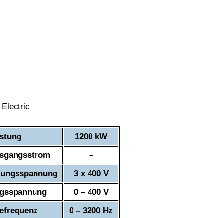
istung
1200 kW
sgangsstrom
–
gungsspannung
3 x 400 V
gsspannung
0 – 400 V
efrequenz
0 – 3200 Hz