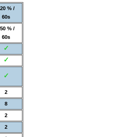
20 % /
60s
50 % /
60s
✓
✓
✓
2
8
2
2