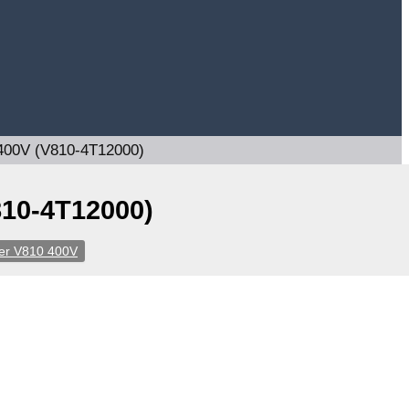
400V (V810-4T12000)
810-4T12000)
er V810 400V