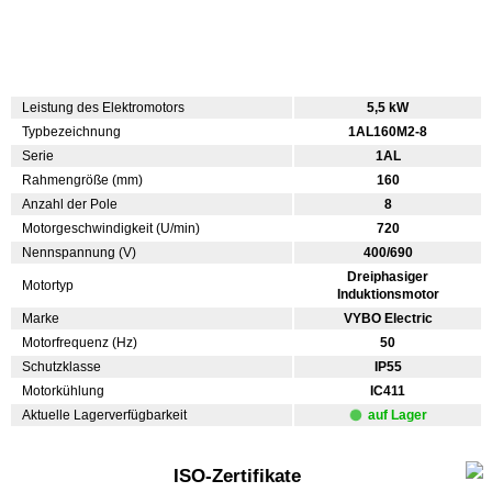
Leistung des Elektromotors
5,5 kW
Typbezeichnung
1AL160M2-8
Serie
1AL
Rahmengröße (mm)
160
Anzahl der Pole
8
Motorgeschwindigkeit (U/min)
720
Nennspannung (V)
400/690
Dreiphasiger
Motortyp
Induktionsmotor
Marke
VYBO Electric
Motorfrequenz (Hz)
50
Schutzklasse
IP55
Motorkühlung
IC411
Aktuelle Lagerverfügbarkeit
auf Lager
ISO-Zertifikate