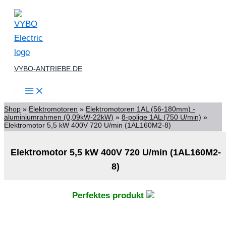
Zum
Inhalt
springen
VYBO-ANTRIEBE.DE
Shop
»
Elektromotoren
»
Elektromotoren 1AL (56-180mm) -
aluminiumrahmen (0,09kW-22kW)
»
8-polige 1AL (750 U/min)
»
Elektromotor 5,5 kW 400V 720 U/min (1AL160M2-8)
Elektromotor 5,5 kW 400V 720 U/min (1AL160M2-
8)
Perfektes produkt