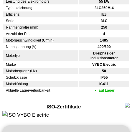
Leistung des Elektromotors
55 kW
Typbezeichnung
3LC250M-4
Effizienz
IE3
Serie
3LC
Rahmengröße (mm)
250
Anzahl der Pole
4
Motorgeschwindigkeit (U/min)
1485
Nennspannung (V)
400/690
Dreiphasiger
Motortyp
Induktionsmotor
Marke
VYBO Electric
Motorfrequenz (Hz)
50
Schutzklasse
IP55
Motorkühlung
IC411
Aktuelle Lagerverfügbarkeit
auf Lager
ISO-Zertifikate