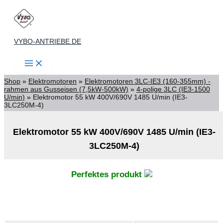
Zum
Inhalt
springen
VYBO-ANTRIEBE.DE
Shop
»
Elektromotoren
»
Elektromotoren 3LC-IE3 (160-355mm) -
rahmen aus Gusseisen (7,5kW-500kW)
»
4-polige 3LC (IE3-1500
U/min)
»
Elektromotor 55 kW 400V/690V 1485 U/min (IE3-
3LC250M-4)
Elektromotor 55 kW 400V/690V 1485 U/min (IE3-
3LC250M-4)
Perfektes produkt