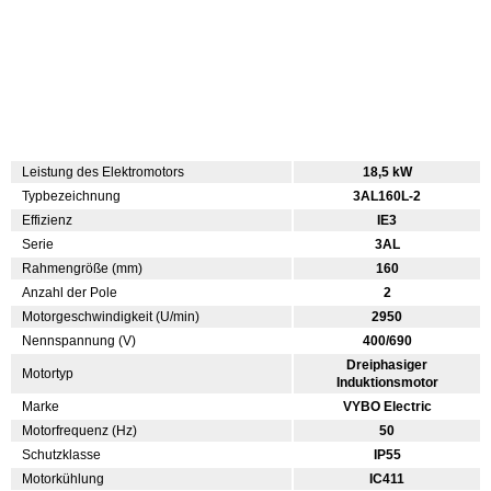
Leistung des Elektromotors
18,5 kW
Typbezeichnung
3AL160L-2
Effizienz
IE3
Serie
3AL
Rahmengröße (mm)
160
Anzahl der Pole
2
Motorgeschwindigkeit (U/min)
2950
Nennspannung (V)
400/690
Dreiphasiger
Motortyp
Induktionsmotor
Marke
VYBO Electric
Motorfrequenz (Hz)
50
Schutzklasse
IP55
Motorkühlung
IC411