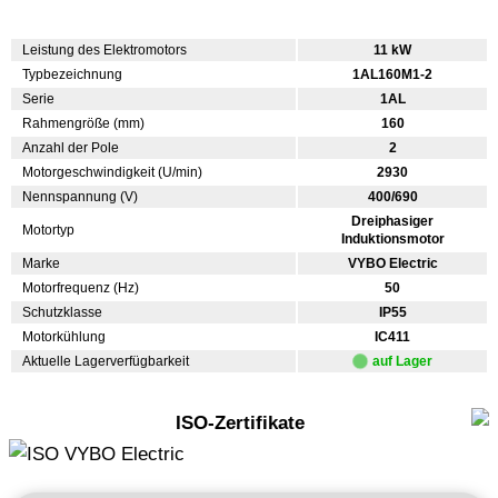
Leistung des Elektromotors
11 kW
Typbezeichnung
1AL160M1-2
Serie
1AL
Rahmengröße (mm)
160
Anzahl der Pole
2
Motorgeschwindigkeit (U/min)
2930
Nennspannung (V)
400/690
Dreiphasiger
Motortyp
Induktionsmotor
Marke
VYBO Electric
Motorfrequenz (Hz)
50
Schutzklasse
IP55
Motorkühlung
IC411
Aktuelle Lagerverfügbarkeit
auf Lager
ISO-Zertifikate