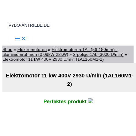
Zum
Inhalt
springen
VYBO-ANTRIEBE.DE
Shop
»
Elektromotoren
»
Elektromotoren 1AL (56-180mm) -
aluminiumrahmen (0,09kW-22kW)
»
2-polige 1AL (3000 U/min)
»
Elektromotor 11 kW 400V 2930 U/min (1AL160M1-2)
Elektromotor 11 kW 400V 2930 U/min (1AL160M1-
2)
Perfektes produkt